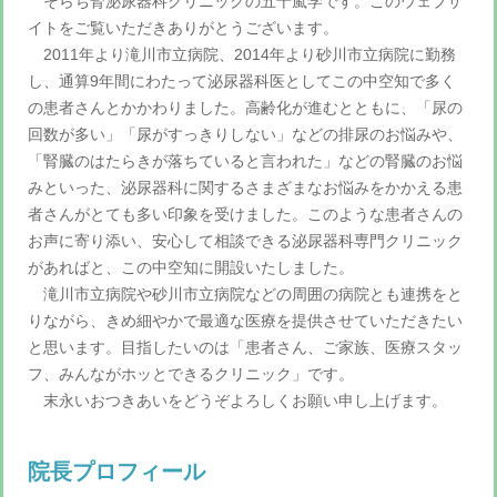
そらち腎泌尿器科クリニックの五十嵐学です。このウェブサ
イトをご覧いただきありがとうございます。
2011年より滝川市立病院、2014年より砂川市立病院に勤務
し、通算9年間にわたって泌尿器科医としてこの中空知で多く
の患者さんとかかわりました。高齢化が進むとともに、「尿の
回数が多い」「尿がすっきりしない」などの排尿のお悩みや、
「腎臓のはたらきが落ちていると言われた」などの腎臓のお悩
みといった、泌尿器科に関するさまざまなお悩みをかかえる患
者さんがとても多い印象を受けました。このような患者さんの
お声に寄り添い、安心して相談できる泌尿器科専門クリニック
があればと、この中空知に開設いたしました。
滝川市立病院や砂川市立病院などの周囲の病院とも連携をと
りながら、きめ細やかで最適な医療を提供させていただきたい
と思います。目指したいのは「患者さん、ご家族、医療スタッ
フ、みんながホッとできるクリニック」です。
末永いおつきあいをどうぞよろしくお願い申し上げます。
院長プロフィール